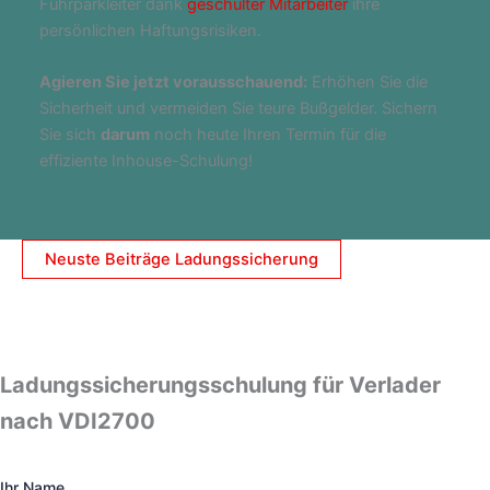
Fuhrparkleiter dank
geschulter Mitarbeiter
ihre
persönlichen Haftungsrisiken.
Agieren Sie jetzt vorausschauend:
Erhöhen Sie die
Sicherheit und vermeiden Sie teure Bußgelder. Sichern
Sie sich
darum
noch heute Ihren Termin für die
effiziente Inhouse-Schulung!
Neuste Beiträge Ladungssicherung
Ladungssicherungsschulung für Verlader
nach VDI2700
Ihr Name