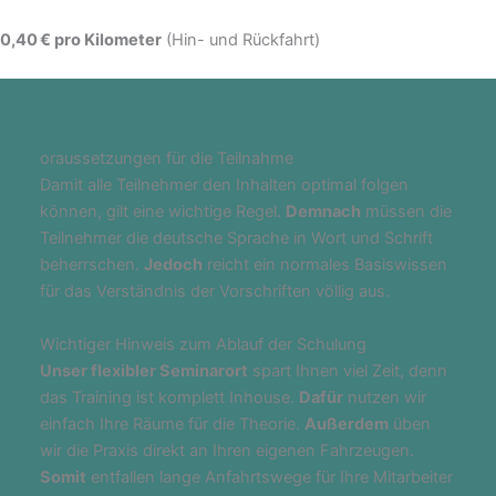
0,40 € pro Kilometer
(Hin- und Rückfahrt)
oraussetzungen für die Teilnahme
Damit alle Teilnehmer den Inhalten optimal folgen
können, gilt eine wichtige Regel.
Demnach
müssen die
Teilnehmer die deutsche Sprache in Wort und Schrift
beherrschen.
Jedoch
reicht ein normales Basiswissen
für das Verständnis der Vorschriften völlig aus.
Wichtiger Hinweis zum Ablauf der Schulung
Unser flexibler Seminarort
spart Ihnen viel Zeit, denn
das Training ist komplett Inhouse.
Dafür
nutzen wir
einfach Ihre Räume für die Theorie.
Außerdem
üben
wir die Praxis direkt an Ihren eigenen Fahrzeugen.
Somit
entfallen lange Anfahrtswege für Ihre Mitarbeiter